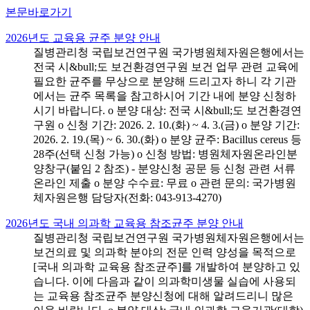
본문바로가기
2026년도 교육용 균주 분양 안내
질병관리청 국립보건연구원 국가병원체자원은행에서는
전국 시&bull;도 보건환경연구원 보건 업무 관련 교육에
필요한 균주를 무상으로 분양해 드리고자 하니 각 기관
에서는 균주 목록을 참고하시어 기간 내에 분양 신청하
시기 바랍니다. o 분양 대상: 전국 시&bull;도 보건환경연
구원 o 신청 기간: 2026. 2. 10.(화) ~ 4. 3.(금) o 분양 기간:
2026. 2. 19.(목) ~ 6. 30.(화) o 분양 균주: Bacillus cereus 등
28주(선택 신청 가능) o 신청 방법: 병원체자원온라인분
양창구(붙임 2 참조) - 분양신청 공문 등 신청 관련 서류
온라인 제출 o 분양 수수료: 무료 o 관련 문의: 국가병원
체자원은행 담당자(전화: 043-913-4270)
2026년도 국내 의과학 교육용 참조균주 분양 안내
질병관리청 국립보건연구원 국가병원체자원은행에서는
보건의료 및 의과학 분야의 전문 인력 양성을 목적으로
[국내 의과학 교육용 참조균주]를 개발하여 분양하고 있
습니다. 이에 다음과 같이 의과학미생물 실습에 사용되
는 교육용 참조균주 분양신청에 대해 알려드리니 많은