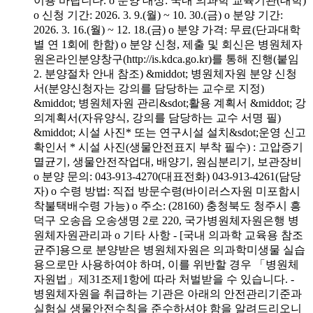
이용 바랍니다. o 분양 대상: 국내 의과학 교육기관(대학)
o 신청 기간: 2026. 3. 9.(월) ~ 10. 30.(금) o 분양 기간:
2026. 3. 16.(월) ~ 12. 18.(금) o 분양 가격: 무료(단과대학
별 연 1회에 한함) o 분양 신청, 제출 및 회신은 병원체자
원온라인분양창구(http://is.kdca.go.kr)를 통해 진행(붙임
2. 분양절차 안내 참조) &middot; 병원체자원 분양 신청
서(분양신청자는 강의를 담당하는 교수로 지정)
&middot; 병원체자원 관리&sdot;활용 계획서 &middot; 강
의계획서(자유양식, 강의를 담당하는 교수 서명 필)
&middot; 시설 사진* 또는 연구시설 설치&sdot;운영 신고
확인서 * 시설 사진(생물안전표지 부착 필수) : 고압증기
멸균기, 생물안전작업대, 배양기, 원심분리기, 보관장비
o 분양 문의: 043-913-4270(대표전화) 043-913-4261(담당
자) o 수령 방법: 직접 방문수령(바이러스자원 미포함시
착불택배수령 가능) o 주소: (28160) 충청북도 청주시 흥
덕구 오송읍 오송생명 2로 220, 국가병원체자원은행 병
원체자원관리과 o 기타 사항 - [국내 의과학 교육용 참조
균주]용으로 분양받은 병원체자원은 의과학미생물 실습
용으로만 사용하여야 하며, 이를 위반할 경우 「병원체
자원법」제31조제1항에 따라 처벌받을 수 있습니다. -
병원체자원을 취급하는 기관은 아래의 안전관리기준과
실험실 생물안전수칙을 준수하셔야 함을 알려드리오니