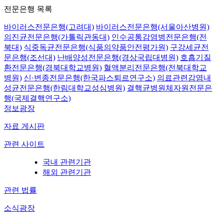
전문은행 목록
바이러스전문은행(고려대)
바이러스전문은행(서울아산병원)
의진균전문은행(가톨릭관동대)
인수공통감염병전문은행(전
북대)
식중독균전문은행(식품의약품안전평가원)
구강세균전
문은행(조선대)
난배양성전문은행(경상국립대병원)
호흡기질
환전문은행(경북대학교병원)
혈액분리전문은행(전북대학교
병원)
신·변종전문은행(한국파스퇴르연구소)
의료관련감염내
성균전문은행(한림대학교성심병원)
결핵균병원체자원전문은
행(국제결핵연구소)
정보광장
자료 게시판
관련 사이트
국내 관련기관
해외 관련기관
관련 법률
소식광장