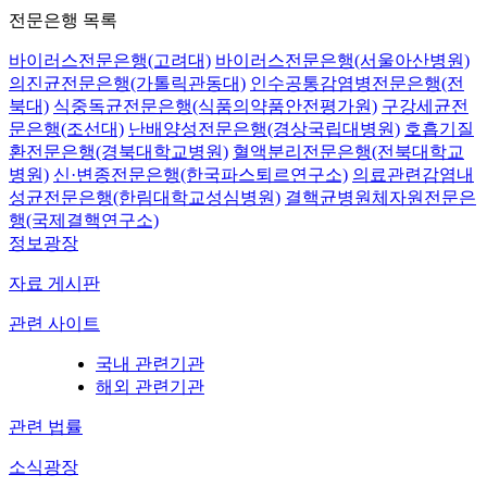
전문은행 목록
바이러스전문은행(고려대)
바이러스전문은행(서울아산병원)
의진균전문은행(가톨릭관동대)
인수공통감염병전문은행(전
북대)
식중독균전문은행(식품의약품안전평가원)
구강세균전
문은행(조선대)
난배양성전문은행(경상국립대병원)
호흡기질
환전문은행(경북대학교병원)
혈액분리전문은행(전북대학교
병원)
신·변종전문은행(한국파스퇴르연구소)
의료관련감염내
성균전문은행(한림대학교성심병원)
결핵균병원체자원전문은
행(국제결핵연구소)
정보광장
자료 게시판
관련 사이트
국내 관련기관
해외 관련기관
관련 법률
소식광장