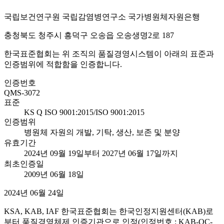
국립보건연구원 국립감염병연구소 국가병원체자원은행
충청북도 청주시 흥덕구 오송읍 오송생명2로 187
한국표준협회는 위 조직의 품질경영시스템이 아래의 표준과
인증범위에 적합함을 인증합니다.
인증번호
QMS-3072
표준
KS Q ISO 9001:2015/ISO 9001:2015
인증범위
병원체 자원의 개발, 기탁, 생산, 보존 및 분양
유효기간
2024년 09월 19일부터 2027년 06월 17일까지
최초인증일
2009년 06월 18일
2024년 06월 24일
KSA, KAB, IAF 한국표준협회는 한국인정지원센터(KAB)로
부터 품질경영체제 인증기관으로 인정(인정번호 : KAB-QC-