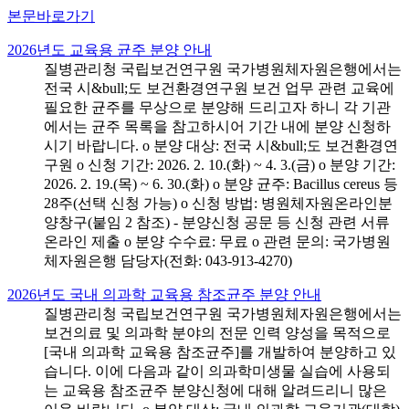
본문바로가기
2026년도 교육용 균주 분양 안내
질병관리청 국립보건연구원 국가병원체자원은행에서는
전국 시&bull;도 보건환경연구원 보건 업무 관련 교육에
필요한 균주를 무상으로 분양해 드리고자 하니 각 기관
에서는 균주 목록을 참고하시어 기간 내에 분양 신청하
시기 바랍니다. o 분양 대상: 전국 시&bull;도 보건환경연
구원 o 신청 기간: 2026. 2. 10.(화) ~ 4. 3.(금) o 분양 기간:
2026. 2. 19.(목) ~ 6. 30.(화) o 분양 균주: Bacillus cereus 등
28주(선택 신청 가능) o 신청 방법: 병원체자원온라인분
양창구(붙임 2 참조) - 분양신청 공문 등 신청 관련 서류
온라인 제출 o 분양 수수료: 무료 o 관련 문의: 국가병원
체자원은행 담당자(전화: 043-913-4270)
2026년도 국내 의과학 교육용 참조균주 분양 안내
질병관리청 국립보건연구원 국가병원체자원은행에서는
보건의료 및 의과학 분야의 전문 인력 양성을 목적으로
[국내 의과학 교육용 참조균주]를 개발하여 분양하고 있
습니다. 이에 다음과 같이 의과학미생물 실습에 사용되
는 교육용 참조균주 분양신청에 대해 알려드리니 많은