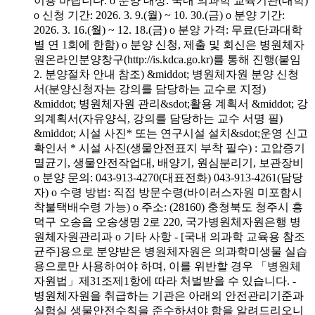
이용 바랍니다. o 분양 대상: 국내 의과학 교육기관(대학)
o 신청 기간: 2026. 3. 9.(월) ~ 10. 30.(금) o 분양 기간:
2026. 3. 16.(월) ~ 12. 18.(금) o 분양 가격: 무료(단과대학
별 연 1회에 한함) o 분양 신청, 제출 및 회신은 병원체자
원온라인분양창구(http://is.kdca.go.kr)를 통해 진행(붙임
2. 분양절차 안내 참조) &middot; 병원체자원 분양 신청
서(분양신청자는 강의를 담당하는 교수로 지정)
&middot; 병원체자원 관리&sdot;활용 계획서 &middot; 강
의계획서(자유양식, 강의를 담당하는 교수 서명 필)
&middot; 시설 사진* 또는 연구시설 설치&sdot;운영 신고
확인서 * 시설 사진(생물안전표지 부착 필수) : 고압증기
멸균기, 생물안전작업대, 배양기, 원심분리기, 보관장비
o 분양 문의: 043-913-4270(대표전화) 043-913-4261(담당
자) o 수령 방법: 직접 방문수령(바이러스자원 미포함시
착불택배수령 가능) o 주소: (28160) 충청북도 청주시 흥
덕구 오송읍 오송생명 2로 220, 국가병원체자원은행 병
원체자원관리과 o 기타 사항 - [국내 의과학 교육용 참조
균주]용으로 분양받은 병원체자원은 의과학미생물 실습
용으로만 사용하여야 하며, 이를 위반할 경우 「병원체
자원법」제31조제1항에 따라 처벌받을 수 있습니다. -
병원체자원을 취급하는 기관은 아래의 안전관리기준과
실험실 생물안전수칙을 준수하셔야 함을 알려드리오니