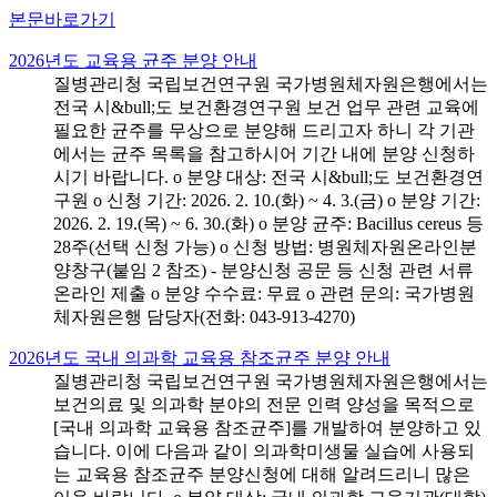
본문바로가기
2026년도 교육용 균주 분양 안내
질병관리청 국립보건연구원 국가병원체자원은행에서는
전국 시&bull;도 보건환경연구원 보건 업무 관련 교육에
필요한 균주를 무상으로 분양해 드리고자 하니 각 기관
에서는 균주 목록을 참고하시어 기간 내에 분양 신청하
시기 바랍니다. o 분양 대상: 전국 시&bull;도 보건환경연
구원 o 신청 기간: 2026. 2. 10.(화) ~ 4. 3.(금) o 분양 기간:
2026. 2. 19.(목) ~ 6. 30.(화) o 분양 균주: Bacillus cereus 등
28주(선택 신청 가능) o 신청 방법: 병원체자원온라인분
양창구(붙임 2 참조) - 분양신청 공문 등 신청 관련 서류
온라인 제출 o 분양 수수료: 무료 o 관련 문의: 국가병원
체자원은행 담당자(전화: 043-913-4270)
2026년도 국내 의과학 교육용 참조균주 분양 안내
질병관리청 국립보건연구원 국가병원체자원은행에서는
보건의료 및 의과학 분야의 전문 인력 양성을 목적으로
[국내 의과학 교육용 참조균주]를 개발하여 분양하고 있
습니다. 이에 다음과 같이 의과학미생물 실습에 사용되
는 교육용 참조균주 분양신청에 대해 알려드리니 많은