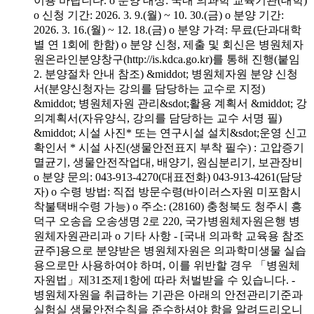
이용 바랍니다. o 분양 대상: 국내 의과학 교육기관(대학)
o 신청 기간: 2026. 3. 9.(월) ~ 10. 30.(금) o 분양 기간:
2026. 3. 16.(월) ~ 12. 18.(금) o 분양 가격: 무료(단과대학
별 연 1회에 한함) o 분양 신청, 제출 및 회신은 병원체자
원온라인분양창구(http://is.kdca.go.kr)를 통해 진행(붙임
2. 분양절차 안내 참조) &middot; 병원체자원 분양 신청
서(분양신청자는 강의를 담당하는 교수로 지정)
&middot; 병원체자원 관리&sdot;활용 계획서 &middot; 강
의계획서(자유양식, 강의를 담당하는 교수 서명 필)
&middot; 시설 사진* 또는 연구시설 설치&sdot;운영 신고
확인서 * 시설 사진(생물안전표지 부착 필수) : 고압증기
멸균기, 생물안전작업대, 배양기, 원심분리기, 보관장비
o 분양 문의: 043-913-4270(대표전화) 043-913-4261(담당
자) o 수령 방법: 직접 방문수령(바이러스자원 미포함시
착불택배수령 가능) o 주소: (28160) 충청북도 청주시 흥
덕구 오송읍 오송생명 2로 220, 국가병원체자원은행 병
원체자원관리과 o 기타 사항 - [국내 의과학 교육용 참조
균주]용으로 분양받은 병원체자원은 의과학미생물 실습
용으로만 사용하여야 하며, 이를 위반할 경우 「병원체
자원법」제31조제1항에 따라 처벌받을 수 있습니다. -
병원체자원을 취급하는 기관은 아래의 안전관리기준과
실험실 생물안전수칙을 준수하셔야 함을 알려드리오니