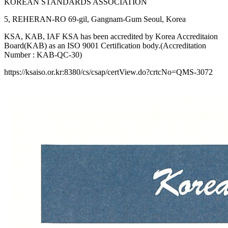
KOREAN STANDARDS ASSOCIATION
5, REHERAN-RO 69-gil, Gangnam-Gum Seoul, Korea
KSA, KAB, IAF KSA has been accredited by Korea Accreditaion
Board(KAB) as an ISO 9001 Certification body.(Accreditation
Number : KAB-QC-30)
https://ksaiso.or.kr:8380/cs/csap/certView.do?crtcNo=QMS-3072