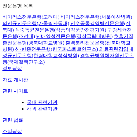
전문은행 목록
바이러스전문은행(고려대)
바이러스전문은행(서울아산병원)
의진균전문은행(가톨릭관동대)
인수공통감염병전문은행(전
북대)
식중독균전문은행(식품의약품안전평가원)
구강세균전
문은행(조선대)
난배양성전문은행(경상국립대병원)
호흡기질
환전문은행(경북대학교병원)
혈액분리전문은행(전북대학교
병원)
신·변종전문은행(한국파스퇴르연구소)
의료관련감염내
성균전문은행(한림대학교성심병원)
결핵균병원체자원전문은
행(국제결핵연구소)
정보광장
자료 게시판
관련 사이트
국내 관련기관
해외 관련기관
관련 법률
소식광장